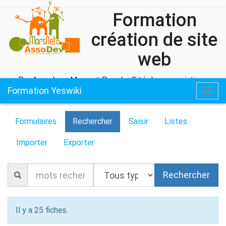
Formation
création de site
web
Par Assodev - Marsnet Pour La Cité des associations
Formation Yeswiki
Togg
navig
Formulaires
Rechercher
Saisir
Listes
Importer
Exporter
Il y a 25 fiches.