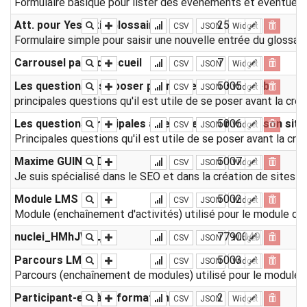
Formulaire basique pour lister des événements et éventuellem
Att. pour Yeswiki : Glossaire
25
CSV
JSON
Widget
Formulaire simple pour saisir une nouvelle entrée du glossair
Carrousel page d'accueil
7
CSV
JSON
Widget
Les questions à se poser pour créer son site web
5005
CSV
JSON
Widget
principales questions qu'il est utile de se poser avant la cré
Les questions principales à se poser pour créer son sit
5006
CSV
JSON
Widget
Principales questions qu'il est utile de se poser avant la cré
Maxime GUINARD
5007
CSV
JSON
Widget
Je suis spécialisé dans le SEO et dans la création de sites
Module LMS
5002
CSV
JSON
Widget
Module (enchaînement d'activités) utilisé pour le module d'
nuclei_HMhJWfLj
7790049
CSV
JSON
Widget
Parcours LMS
5003
CSV
JSON
Widget
Parcours (enchaînement de modules) utilisé pour le module d
Participant-e-s à la formation
2
CSV
JSON
Widget