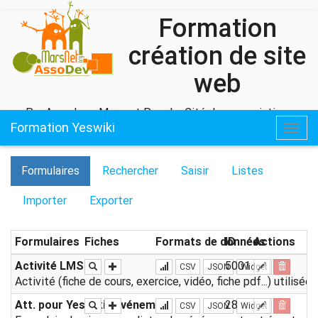
Formation
création de site
web
Par Assodev - Marsnet Pour La Cité des associations
Formation Yeswiki
Togg
navig
Formulaires
Rechercher
Saisir
Listes
Importer
Exporter
Formulaires
Fiches
Formats de données
ID
Actions
Activité LMS
5001
CSV
JSON
Widget
Activité (fiche de cours, exercice, vidéo, fiche pdf...) utilis
Att. pour Yeswiki : Evénement
28
CSV
JSON
Widget