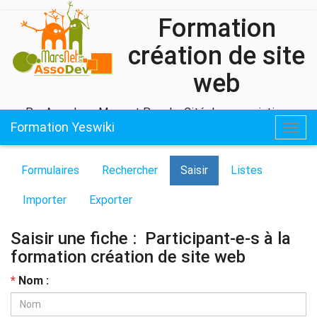
Formation
création de site
web
Par Assodev - Marsnet Pour La Cité des associations
Formation Yeswiki
Togg
navig
Formulaires
Rechercher
Saisir
Listes
Importer
Exporter
Saisir une fiche : Participant-e-s à la
formation création de site web
*
Nom :