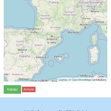
Leaflet
| ©
OpenStreetMap
contributors
Valider
Annuler